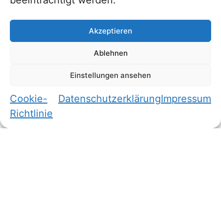
beeinträchtigt werden.
Unser
Akzeptieren
Portfolio
Ablehnen
Zuverlässigkeit aus
7o Jahren
Einstellungen ansehen
Erfahrung – Qualität
die Überzeugt
Cookie-
Datenschutzerklärung
Impressum
Wir betreuen unter
Richtlinie
anderem folgende
Muster:
BO105
BK117/EC145
EC/H135 (M)
EC/H120
H125/(EC130)
H145 (M)